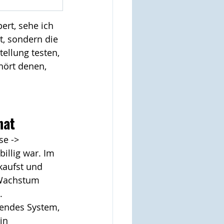
rt, sehe ich 
t, sondern die 
ellung testen, 
hört denen, 
hat
se -> 
billig war. Im 
kaufst und 
Wachstum 
.
rkendes System, 
in 