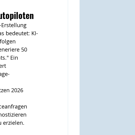
utopiloten
-Erstellung 
s bedeutet: KI-
folgen 
eneriere 50 
s." Ein 
rt 
age-
tzen 2026 
ceanfragen 
ostizieren 
 erzielen.