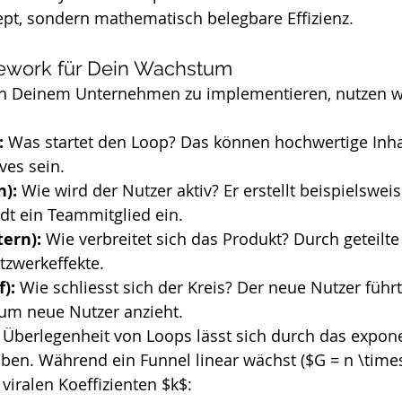
ept, sondern mathematisch belegbare Effizienz.
work für Dein Wachstum
n Deinem Unternehmen zu implementieren, nutzen wi
:
 Was startet den Loop? Das können hochwertige Inha
ves sein.
n):
 Wie wird der Nutzer aktiv? Er erstellt beispielswei
dt ein Teammitglied ein.
ern):
 Wie verbreitet sich das Produkt? Durch geteilte 
tzwerkeffekte.
):
 Wie schliesst sich der Kreis? Der neue Nutzer führt
rum neue Nutzer anzieht.
Überlegenheit von Loops lässt sich durch das expone
en. Während ein Funnel linear wächst ($G = n \times
viralen Koeffizienten $k$: