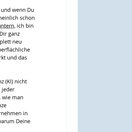
, und wenn Du 
heinlich schon 
untern
, ich bin 
Dir ganz 
plett neu 
erflächliche 
rkt und das 
 (KI) nicht 
 jeder 
, wie man 
nze 
rnehmen in 
 warum Deine 