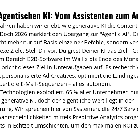
 Agentischen KI: Vom Assistenten zum A
Jahren haben wir erlebt, wie generative KI die Content
 Doch 2026 markiert den Übergang zur "Agentic AI". Da
ht mehr nur auf Basis einzelner Befehle, sondern ver
e Ziele. Stell Dir vor, Du gibst Deiner KI das Ziel: "G
 im Bereich B2B-Software im Wallis bis Ende des Monat
bricht dieses Ziel in Unteraufgaben auf: Es recherchie
t personalisierte Ad-Creatives, optimiert die Landingp
uert die E-Mail-Sequenzen – alles autonom.
 Technologien explodiert. 65 % aller Unternehmen nu
generative KI, doch der eigentliche Wert liegt in der 
rung. Wir sprechen hier von Systemen, die 24/7 Servi
rscheinlichkeiten mittels Predictive Analytics progn
s in Echtzeit umschichten, um den maximalen ROI zu