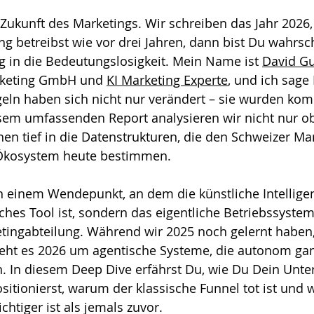
Zukunft des Marketings. Wir schreiben das Jahr 2026
g betreibst wie vor drei Jahren, dann bist Du wahrsc
 in die Bedeutungslosigkeit. Mein Name ist 
David G
rketing GmbH und 
KI Marketing Experte
, und ich sage 
egeln haben sich nicht nur verändert – sie wurden kom
sem umfassenden Report analysieren wir nicht nur ob
en tief in die Datenstrukturen, die den Schweizer Ma
-Ökosystem heute bestimmen.
 einem Wendepunkt, an dem die künstliche Intelligenz
iches Tool ist, sondern das eigentliche Betriebssystem
etingabteilung. Während wir 2025 noch gelernt haben
geht es 2026 um agentische Systeme, die autonom ga
 In diesem Deep Dive erfährst Du, wie Du Dein Unte
sitionierst, warum der klassische Funnel tot ist und
htiger ist als jemals zuvor.