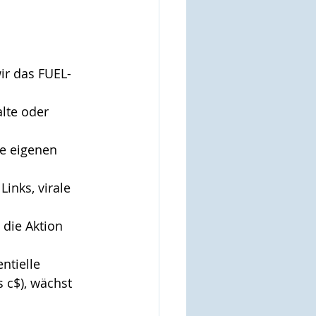
r das FUEL-
lte oder 
se eigenen 
Links, virale 
 die Aktion 
ntielle 
 c$), wächst 