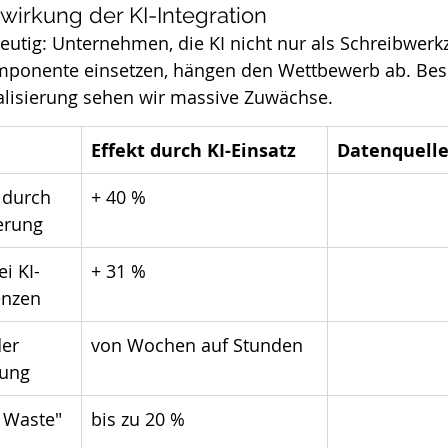
wirkung der KI-Integration
eutig: Unternehmen, die KI nicht nur als Schreibwerk
omponente einsetzen, hängen den Wettbewerb ab. Bes
alisierung sehen wir massive Zuwächse.
Effekt durch KI-Einsatz
Datenquell
 durch 
+ 40 %
erung
i KI-
+ 31 %
enzen
er 
von Wochen auf Stunden
lung
 Waste" 
bis zu 20 %