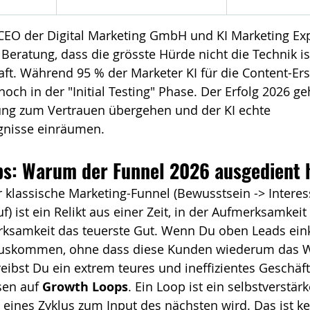
CEO der Digital Marketing GmbH und KI Marketing Expe
 Beratung, dass die grösste Hürde nicht die Technik is
aft. Während 95 % der Marketer KI für die Content-Erst
noch in der "Initial Testing" Phase. Der Erfolg 2026 ge
ung zum Vertrauen übergehen und der KI echte 
gnisse einräumen.
ps: Warum der Funnel 2026 ausgedient 
 klassische Marketing-Funnel (Bewusstsein -> Interes
) ist ein Relikt aus einer Zeit, in der Aufmerksamkeit 
erksamkeit das teuerste Gut. Wenn Du oben Leads ein
uskommen, ohne dass diese Kunden wiederum das 
eibst Du ein extrem teures und ineffizientes Geschäft
sen auf 
Growth Loops
. Ein Loop ist ein selbstverstä
eines Zyklus zum Input des nächsten wird. Das ist ke