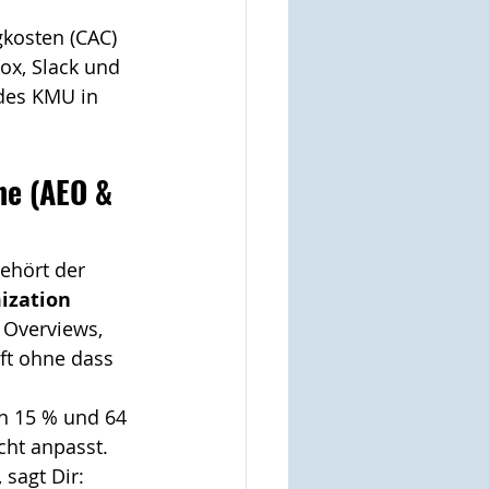
kosten (CAC) 
x, Slack und 
des KMU in 
ne (AEO & 
ehört der 
ization 
 Overviews, 
ft ohne dass 
n 15 % und 64 
cht anpasst. 
sagt Dir: 