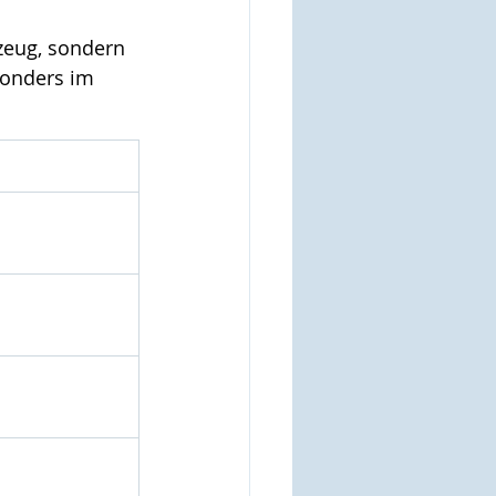
zeug, sondern 
onders im 
e