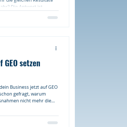
Jahr? Die Antwort ist
zehn blauen Links» bei
ktuelle Analyse zeigt, dass
cheider KI-Tools wie
oogle AI Overviews für ihre
f GEO setzen
dein Business jetzt auf GEO
snahmen nicht mehr die
wie noch vor einem Jahr? Die
italter der «zehn blauen
nde. Eine aktuelle Analyse