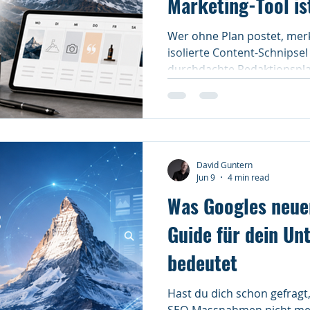
Marketing-Tool is
Wer ohne Plan postet, merk
isolierte Content-Schnipsel
durchdachte Redaktionspla
entscheidende strategische
David Guntern
Jun 9
4 min read
Was Googles neuer
Guide für dein U
bedeutet
Hast du dich schon gefragt
SEO-Massnahmen nicht mehr