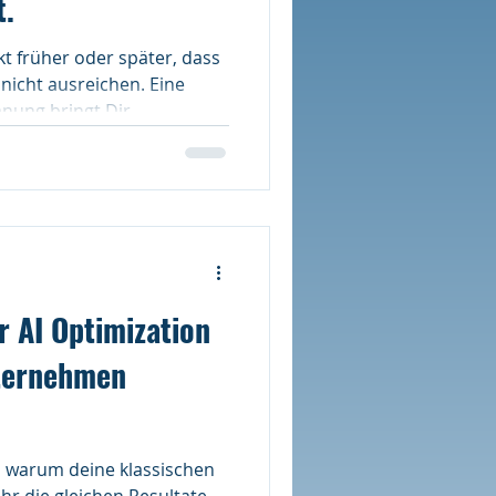
t.
t früher oder später, dass
 nicht ausreichen. Eine
nung bringt Dir
 Vorteile
 AI Optimization
nternehmen
, warum deine klassischen
 die gleichen Resultate