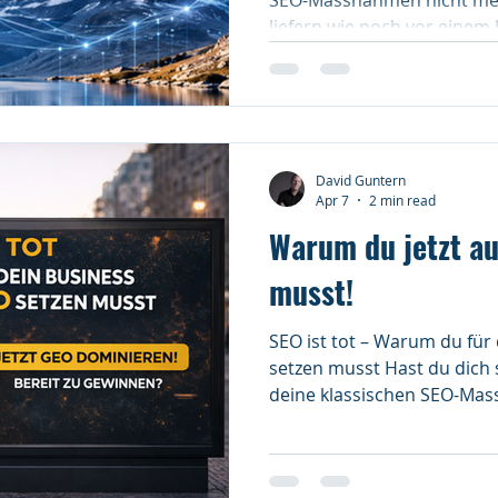
liefern wie noch vor einem 
radikal: Das Zeitalter der «
Google geht zu Ende. Eine a
bereits 73 % aller B2B-Ents
ChatGPT, Perplexity oder G
Recherche nutzen.
David Guntern
Apr 7
2 min read
Warum du jetzt au
musst!
SEO ist tot – Warum du für 
setzen musst Hast du dich schon gefragt, warum
deine klassischen SEO-Mas
gleichen Resultate liefern 
Antwort ist radikal: Das Ze
Links» bei Google geht zu E