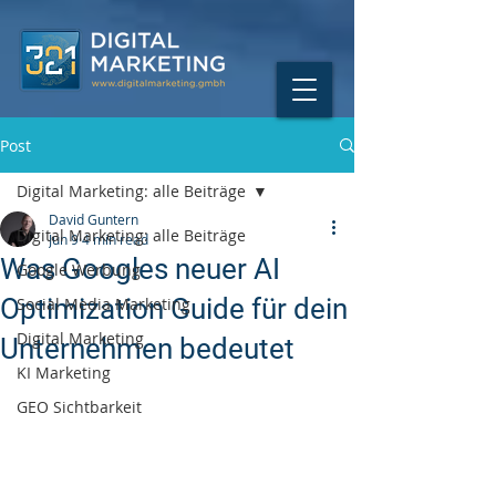
Post
Digital Marketing: alle Beiträge
David Guntern
Digital Marketing: alle Beiträge
Jun 9
4 min read
Was Googles neuer AI
Google Werbung
Optimization Guide für dein
Social Media Marketing
Digital Marketing
Unternehmen bedeutet
KI Marketing
GEO Sichtbarkeit