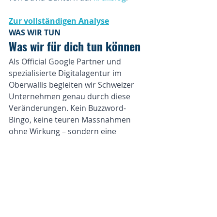
Zur vollständigen Analyse
WAS WIR TUN
Was wir für dich tun können
Als Official Google Partner und 
spezialisierte Digitalagentur im 
Oberwallis begleiten wir Schweizer 
Unternehmen genau durch diese 
Veränderungen. Kein Buzzword-
Bingo, keine teuren Massnahmen 
ohne Wirkung – sondern eine 
ehrliche Analyse deiner aktuellen 
Situation und ein klarer 
Massnahmenplan.
GEO-Audit:
Wo steht dein 
Unternehmen heute in der KI-
Suche?
Technisches SEO-