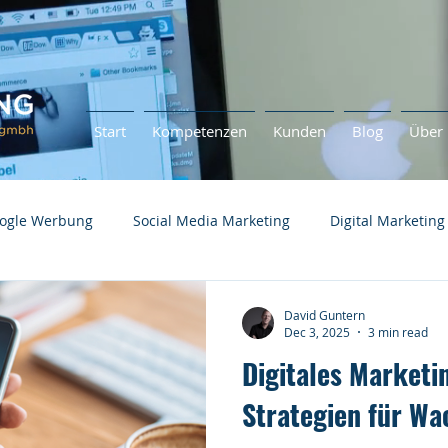
Start
Kompetenzen
Kunden
Blog
Über 
ogle Werbung
Social Media Marketing
Digital Marketing
David Guntern
Dec 3, 2025
3 min read
Digitales Marketi
Strategien für W