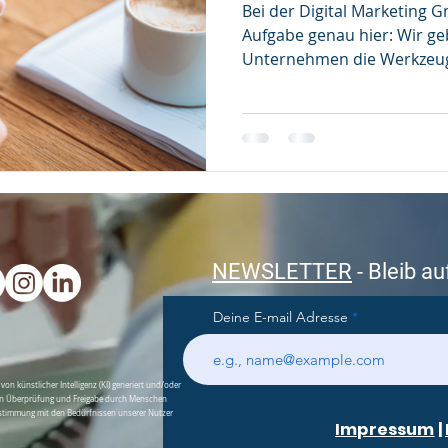
Bei der Digital Marketing 
Aufgabe genau hier: Wir g
Unternehmen die Werkzeug
nur sichtbar zu sein, sond
NEWSLETTER
- Bleib a
Deine E-mail Adresse
von künstlicher Intelligenz (KI) generiert und/oder
chen Überprüfung und Freigabe durch Menschen
nstimmung mit den Bedürfnissen unserer Nutzer
Impressum
|