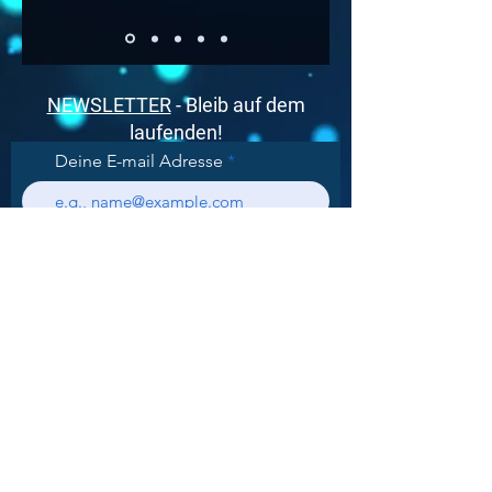
NEWSLETTER
- Bleib auf dem
laufenden!
Deine E-mail Adresse
Impressum
|
Datenschutz
Subscribe
KI-GENERIERTE INHALTE
Einige der Inhalte auf unserer Website
wurden mithilfe von künstlicher Intelligenz